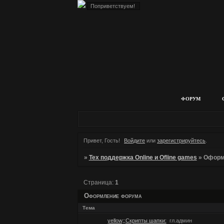
ФОРУМ
Привет, Гость!
Войдите
или
зарегистрируйтесь
.
»
Тех поддержка Online и Ofline games
»
Оформ
Страница:
1
Оформление форума
Тема
yellow;;Скрипты шапки:
гл.админ