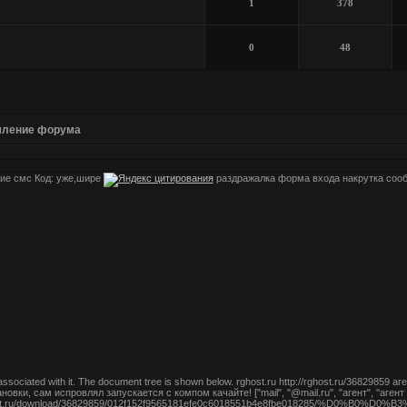
1
378
0
48
ление форума
ие смс Код:
уже,шире
раздражалка
форма входа
накрутка соо
 associated with it. The document tree is shown below.
rghost.ru
http://rghost.ru/36829859
аге
ановки, сам испровлял запускается с компом качайте!
["mail", "@mail.ru", "агент", "аген
host.ru/download/36829859/012f152f9565181efe0c6018551b4e8fbe018285/%D0%B0%D