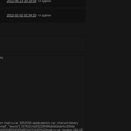
2012-06-13 20:19:58
гл.админ
2012-02-02 02:34:20
гл.админ
бщ
нт mail.ru.rar
3052556
application/x-rar; charset=binary
т mail", "мыло"]
337fd114a9322f8486deb0ede4cd00de
0%B3%D0%B5%D0%BD%D1%82%20mail.ru.rar
=button VALUE