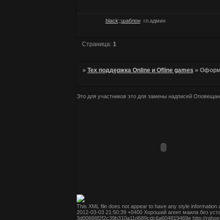
black;;шаблон
гл.админ
Страница:
1
»
Тех поддержка Online и Ofline games
»
Оформ
Это для участников
это для замены надписей
Оповещан
This XML file does not appear to have any style information
2012-03-03 21:50:39 +0400
Хороший агент маила без уст
3d00666f2f2c39b310a11d689cdc6a604819469e
http://rg