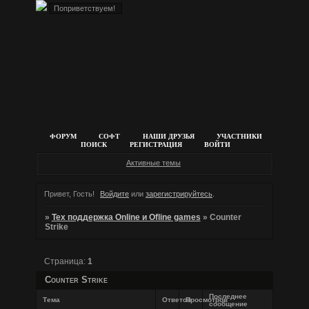
ФОРУМ
СОФТ
НАШИ ДРУЗЬЯ
УЧАСТНИКИ
ПОИСК
РЕГИСТРАЦИЯ
ВОЙТИ
Активные темы
Привет, Гость!
Войдите
или
зарегистрируйтесь
.
»
Тех поддержка Online и Ofline games
»
Counter
Strike
Страница:
1
Counter Strike
Последнее
Тема
Ответов
Просмотров
сообщение