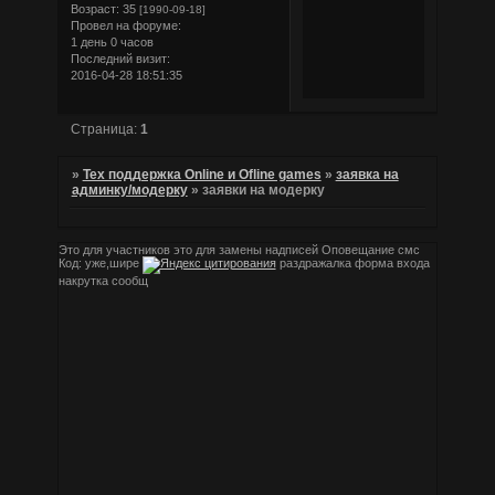
Возраст:
35
[1990-09-18]
Провел на форуме:
1 день 0 часов
Последний визит:
2016-04-28 18:51:35
Страница:
1
»
Тех поддержка Online и Ofline games
»
заявка на
админку/модерку
»
заявки на модерку
Это для участников
это для замены надписей
Оповещание смс
Код:
уже,шире
раздражалка
форма входа
накрутка сообщ