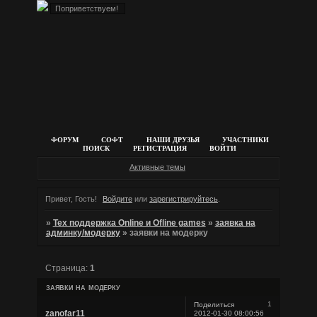
ФОРУМ
СОФТ
НАШИ ДРУЗЬЯ
УЧАСТНИКИ
ПОИСК
РЕГИСТРАЦИЯ
ВОЙТИ
Активные темы
Привет, Гость!
Войдите
или
зарегистрируйтесь
.
»
Тех поддержка Online и Ofline games
»
заявка на
админку/модерку
»
заявки на модерку
Страница:
1
заявки на модерку
1
Поделиться
zanofar11
2012-01-30 08:00:56