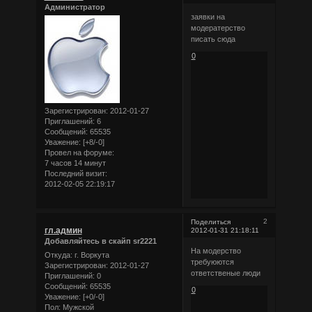
Администратор
заявки на
модератерство
писать сюда
0
Зарегистрирован
: 2012-01-27
Приглашений:
6
Сообщений:
65535
Уважение:
[+8/-0]
Провел на форуме:
7 часов 14 минут
Последний визит:
2012-02-05 22:19:17
2
Поделиться
гл.админ
2012-01-31 21:18:11
Добавляйтесь в скайп sr2221
На модерство
Откуда:
г. Воркута
требуюются
Зарегистрирован
: 2012-01-27
ответственые люди
Приглашений:
0
Сообщений:
65535
0
Уважение:
[+0/-0]
Пол:
Мужской