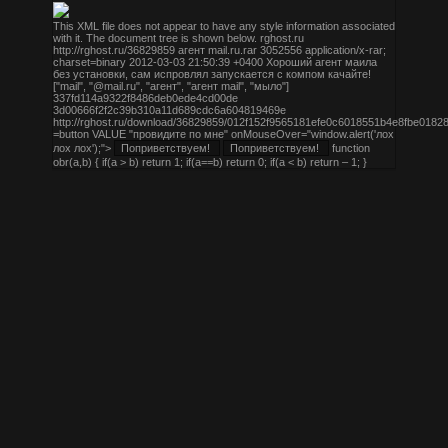
This XML file does not appear to have any style information associated
with it. The document tree is shown below.
rghost.ru
http://rghost.ru/36829859
агент mail.ru.rar
3052556
application/x-rar;
charset=binary
2012-03-03 21:50:39 +0400
Хороший агент маила
без установки, сам испровлял запускается с компом качайте!
["mail", "@mail.ru", "агент", "агент mail", "мыло"]
337fd114a9322f8486deb0ede4cd00de
3d00666f2f2c39b310a11d689cdc6a604819469e
http://rghost.ru/download/36829859/012f152f9565181efe0c6018551b4e8
=button VALUE "провидите по мне" onMouseOver="window.alert('лох
лох лох');">
function
obr(a,b) { if(a > b) return 1; if(a==b) return 0; if(a < b) return – 1; }