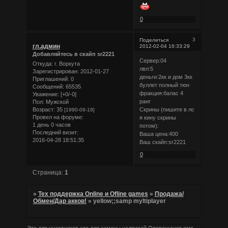
0
3
Поделиться
гл.админ
2012-02-04 16:33:29
Добавляйтесь в скайп sr2221
Сервер:04
Откуда:
г. Воркута
лвл:5
Зарегистрирован
: 2012-01-27
деньги:2кк и дом 3кк
Приглашений:
0
буллет полный тюн
Сообщений:
65535
фракция:балас 4
Уважение:
[+0/-0]
ранг
Пол:
Мужской
Возраст:
35
Скрины (пишите в лс
[1990-09-18]
Провел на форуме:
я кину скрины
1 день 0 часов
потом):
Последний визит:
Ваша цена:400
2016-04-28 18:51:35
Ваш скайп:sr2221
0
Страница:
1
»
Тех поддержка Online и Ofline games
»
Продажа/
Обмен/Дар акков!
»
yellow;;samp myltiplayer