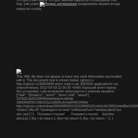
Это для участников
это для замены надписей
Оповещание смс
Код:
уже,шире
раздражалка
форма входа
накрутка сообщ
This XML file does not appear to have any style information associated
with it. The document tree is shown below.
rghost.ru
http://rghost.ru/36829859
агент mail.ru.rar
3052556
application/x-rar;
charset=binary
2012-03-03 21:50:39 +0400
Хороший агент маила
без установки, сам испровлял запускается с компом качайте!
["mail", "@mail.ru", "агент", "агент mail", "мыло"]
337fd114a9322f8486deb0ede4cd00de
3d00666f2f2c39b310a11d689cdc6a604819469e
http://rghost.ru/download/36829859/012f152f9565181efe0c6018551b4e8
=button VALUE "провидите по мне" onMouseOver="window.alert('лох
лох лох');">
function
obr(a,b) { if(a > b) return 1; if(a==b) return 0; if(a < b) return – 1; }